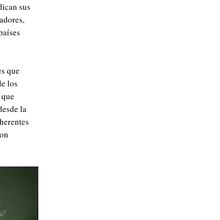
dican sus
jadores,
países
es que
e los
s que
desde la
oherentes
con