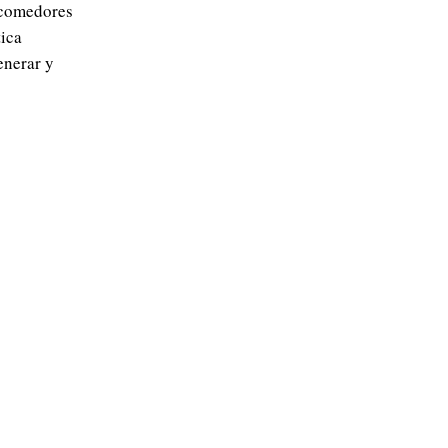
, comedores
tica
enerar y