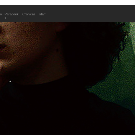
o
Parageek
Crónicas
staff
s