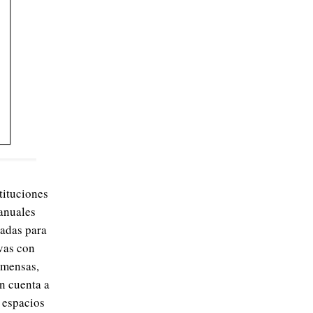
tituciones
anuales
uadas para
ivas con
nmensas,
n cuenta a
s espacios