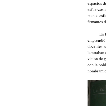
espacios d
esfuerzos a
menos esfue
firmantes d
En 
emprendió 
docentes, 
laboraban e
visión de 
con la pobl
nombramien