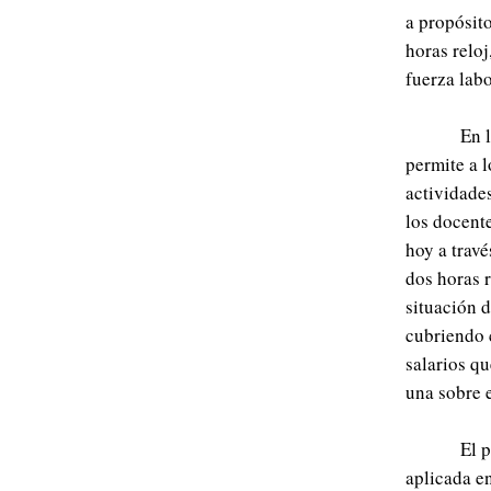
a propósit
horas relo
fuerza labo
En l
permite a l
actividades
los docent
hoy a travé
dos horas 
situación d
cubriendo 
salarios q
una sobre e
El 
aplicada en