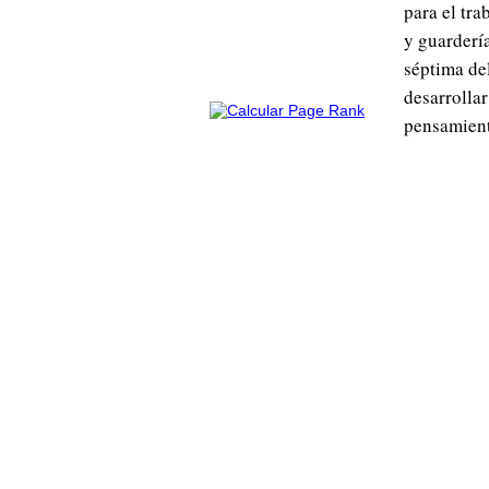
para el tr
y guarderí
séptima de
desarrolla
pensamient