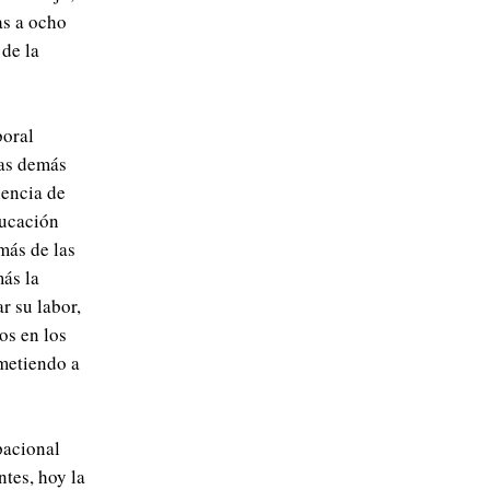
as a ocho
 de la
boral
las demás
iencia de
ducación
más de las
ás la
r su labor,
os en los
ometiendo a
pacional
ntes, hoy la