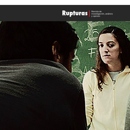
revista rupturas Quito Ecuador opinion analisis
Revista de
investigación, análisis
y opinión