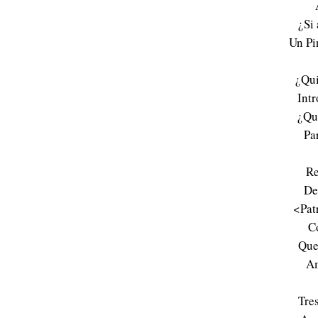
¿Si
Un Pi
¿Qui
Intr
¿Qu
Pa
Re
De
<Pat
C
Que
Am
Tre