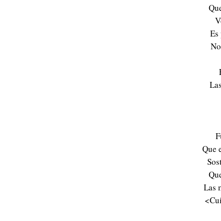
Que
V
Es 
No 
Las
F
Que e
Sos
Que
Las 
<Cui