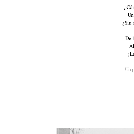
¿Cóm
Un
¿Sin 
De 
Al
¡L
Un 