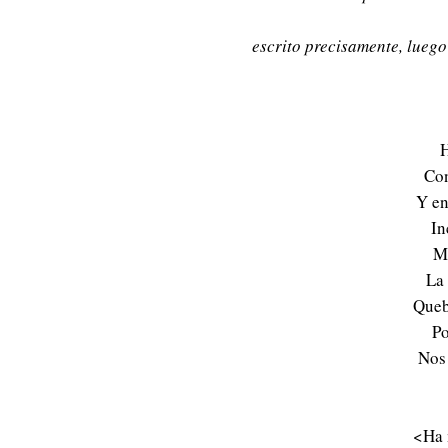
escrito precisamente, luego
H
Con
Y e
In
Me
La 
Queb
Po
Nos
<Ha 