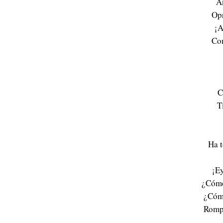
A
Opr
¡A
Com
C
T
Ha 
¡E
¿Cómo
¿Cómo
Romp