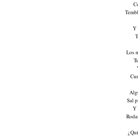
Co
Tembl
Y 
T
Los m
T
Cum
Alg
Sal p
Y 
Rodan
¿Qui