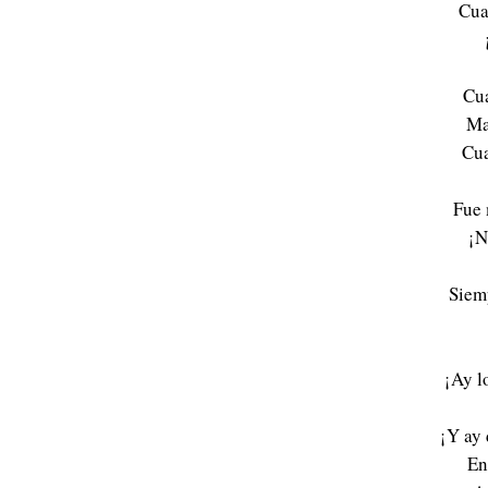
Cua
Cua
Ma
Cua
Fue 
¡N
Siem
¡Ay l
¡Y ay 
En