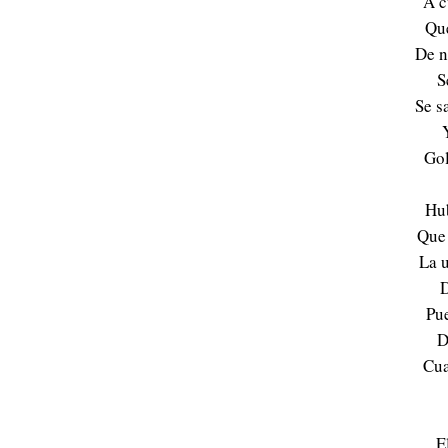
A c
Que
De n
S
Se s
Gol
Hu
Que 
La u
D
Pue
D
Cua
E